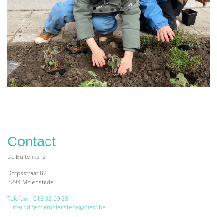
Contact
De Buitenkans
Dorpsstraat 82
3294 Molenstede
Telefoon: 013 32 69 28
E-mail: directiemolenstede@diest.be