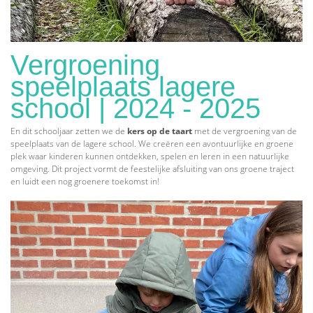
Vergroening
speelplaats lagere
school | 2024 - 2025
En dit schooljaar zetten we de
kers op de taart
met de vergroening van de
speelplaats van de lagere school. We creëren een avontuurlijke en groene
plek waar kinderen kunnen ontdekken, spelen en leren in een natuurlijke
omgeving. Dit project vormt de feestelijke afsluiting van ons groene traject
en luidt een nog groenere toekomst in!