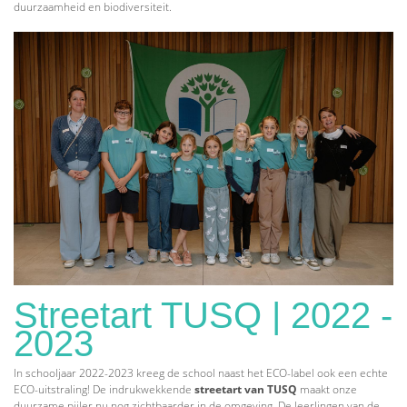
duurzaamheid en biodiversiteit.
Streetart TUSQ | 2022 -
2023
In schooljaar 2022-2023 kreeg de school naast het ECO-label ook een echte
ECO-uitstraling! De indrukwekkende
streetart van TUSQ
maakt onze
duurzame pijler nu nog zichtbaarder in de omgeving. De leerlingen van de