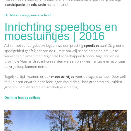
participatie
en
educatie
hand in hand!
Ontdek onze groene school
Inrichting speelbos en
moestuintjes | 2016
Achter het schoolgebouw legden we een prachtig
speelbos
aan! Dit groene
speelgebied geeft kinderen de ruimte om vrij te spelen en de natuur te
verkennen. Samen met Regionale Landschappen Noord-Hageland en de
provincie Vlaams-Brabant creëerden we een plek waar fantasie en avontuur
de vrije loop kunnen nemen.
Tegelijkertijd kwamen er ook
moestuintjes
voor de lagere school. Door zelf
te tuinieren ervaren onze leerlingen van dichtbij hoe groenten en kruiden
groeien. Een leerzame én smakelijke ervaring!
Duik in het speelbos