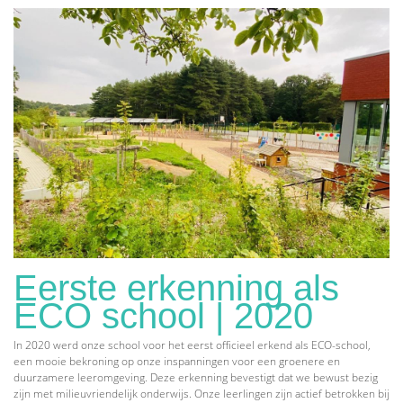
Eerste erkenning als
ECO school | 2020
In 2020 werd onze school voor het eerst officieel erkend als ECO-school,
een mooie bekroning op onze inspanningen voor een groenere en
duurzamere leeromgeving. Deze erkenning bevestigt dat we bewust bezig
zijn met milieuvriendelijk onderwijs. Onze leerlingen zijn actief betrokken bij