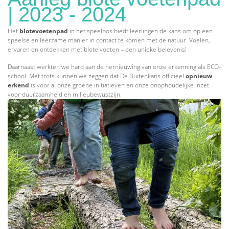
| 2023 - 2024
Het
blotevoetenpad
in het speelbos biedt leerlingen de kans om op een
speelse en leerzame manier in contact te komen met de natuur. Voelen,
ervaren en ontdekken met blote voeten – een unieke belevenis!
Daarnaast werkten we hard aan de hernieuwing van onze erkenning als ECO-
school. Met trots kunnen we zeggen dat De Buitenkans officieel
opnieuw
erkend
is voor al onze groene initiatieven en onze onophoudelijke inzet
voor duurzaamheid en milieubewustzijn.