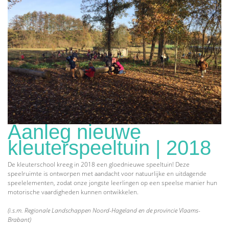
Aanleg nieuwe
kleuterspeeltuin | 2018
De kleuterschool kreeg in 2018 een gloednieuwe speeltuin! Deze
speelruimte is ontworpen met aandacht voor natuurlijke en uitdagende
speelelementen, zodat onze jongste leerlingen op een speelse manier hun
motorische vaardigheden kunnen ontwikkelen.
(i.s.m. Regionale Landschappen Noord-Hageland en de provincie Vlaams-
Brabant)