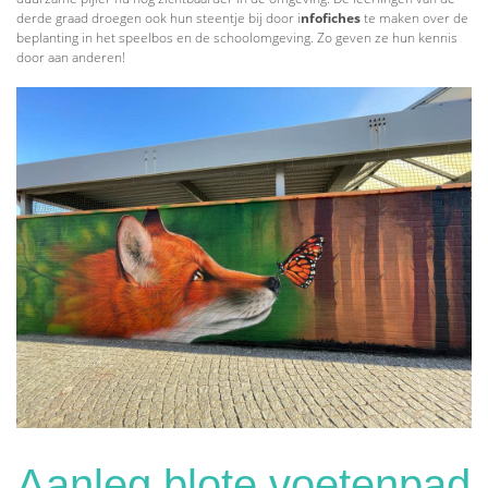
derde graad droegen ook hun steentje bij door i
nfofiches
te maken over de
beplanting in het speelbos en de schoolomgeving. Zo geven ze hun kennis
door aan anderen!
Aanleg blote voetenpad