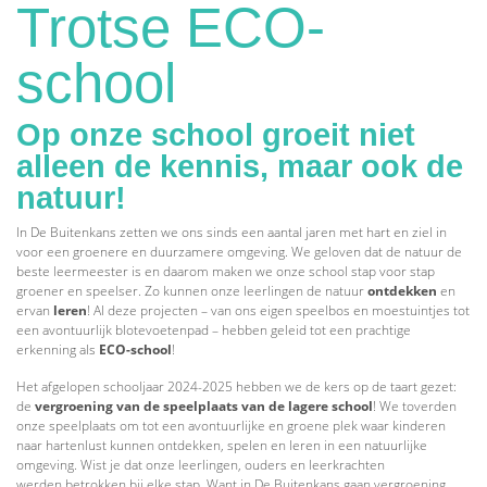
Trotse ECO-
school
Op onze school groeit niet
alleen de kennis, maar ook de
natuur!
In De Buitenkans zetten we ons sinds een aantal jaren met hart en ziel in
voor een groenere en duurzamere omgeving. We geloven dat de natuur de
beste leermeester is en daarom maken we onze school stap voor stap
groener en speelser. Zo kunnen onze leerlingen de natuur
ontdekken
en
ervan
leren
! Al deze projecten – van ons eigen speelbos en moestuintjes tot
een avontuurlijk blotevoetenpad – hebben geleid tot een prachtige
erkenning als
ECO-school
!
Het afgelopen schooljaar 2024-2025 hebben we de kers op de taart gezet:
de
vergroening van de speelplaats van de lagere school
! We toverden
onze speelplaats om tot een avontuurlijke en groene plek waar kinderen
naar hartenlust kunnen ontdekken, spelen en leren in een natuurlijke
omgeving. Wist je dat onze leerlingen, ouders en leerkrachten
werden betrokken bij elke stap. Want in De Buitenkans gaan vergroening,