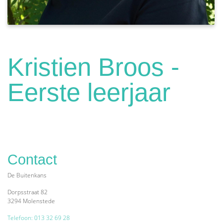
Kristien Broos -
Eerste leerjaar
Contact
De Buitenkans
Dorpsstraat 82
3294 Molenstede
Telefoon: 013 32 69 28